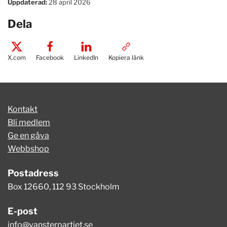
Uppdaterad:
28 april 2026
Dela
X.com
Facebook
LinkedIn
Kopiera länk
Kontakt
Bli medlem
Ge en gåva
Webbshop
Postadress
Box 12660, 112 93 Stockholm
E-post
info@vansterpartiet.se