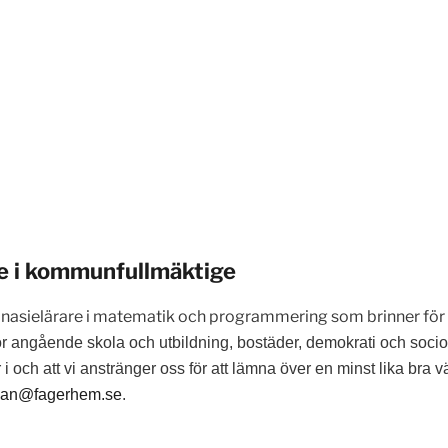
re i kommunfullmäktige
ymnasielärare i matematik och programmering som brinner fö
or angående skola och utbildning, bostäder, demokrati och socioek
i och att vi anstränger oss för att lämna över en minst lika bra 
han@fagerhem.se
.