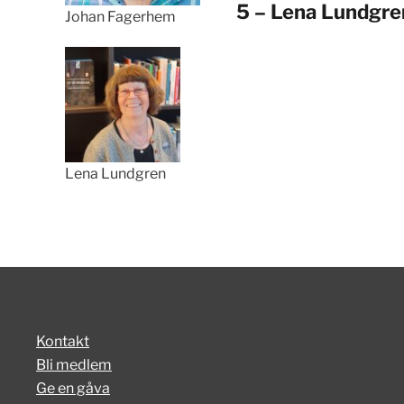
5 – Lena Lundgre
Johan Fagerhem
Lena Lundgren
Kontakt
Bli medlem
Ge en gåva