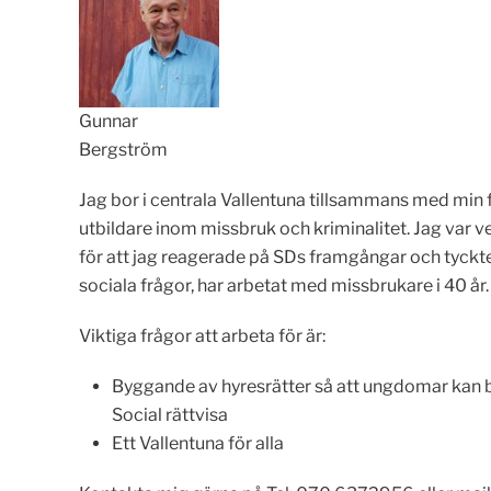
Gunnar
Bergström
Jag bor i centrala Vallentuna tillsammans med min f
utbildare inom missbruk och kriminalitet. Jag var v
för att jag reagerade på SDs framgångar och tyckte
sociala frågor, har arbetat med missbrukare i 40 år. 
Viktiga frågor att arbeta för är:
Byggande av hyresrätter så att ungdomar kan
Social rättvisa
Ett Vallentuna för alla