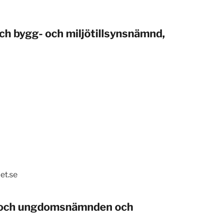
ch bygg- och miljötillsynsnämnd,
et.se
rn-och ungdomsnämnden och