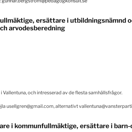
:
gunnar.bergstrom@pedagogkonsult.se
ullmäktige, ersättare i utbildningsnämnd o
ch arvodesberedning
i Vallentuna, och intresserad av de flesta samhällsfrågor.
jla
usellgren@gmail.com
, alternativt
vallentuna@vansterparti
ttare i kommunfullmäktige, ersättare i ba