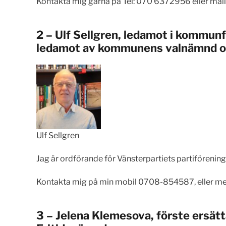
Kontakta mig gärna på Tel: 070 6372956 eller mail
2 – Ulf Sellgren, ledamot i kommunf
ledamot av kommunens valnämnd o
Ulf Sellgren
Jag är ordförande för Vänsterpartiets partiförening 
Kontakta mig på min mobil 0708-854587, eller me
3 – Jelena Klemesova, förste ersä