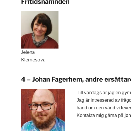
Fritidsnämnden
Jelena
Klemesova
4 – Johan Fagerhem, andre ersätta
Till vardags är jag en g
Jag är intresserad av fråg
hand om den värld vi lever 
Kontakta mig gärna på
jo